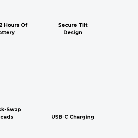
2 Hours Of
Secure Tilt
attery
Design
ck-Swap
eads
USB-C Charging