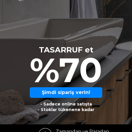
TASARRUF et
%70
Şimdi sipariş verin!
- Sadece online satışta
- Stoklar tükenene kadar
Zamandan ve Paradan